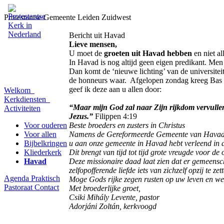
Protestantse Gemeente Leiden Zuidwest
Bericht uit Havad
Lieve mensen,
U moet de
groeten uit Havad hebben
en niet al
In Havad is nog altijd geen eigen predikant. Men
Dan komt de ‘nieuwe lichting’ van de universite
de honneurs waar. Afgelopen zondag kreeg Bas e
geef ik deze aan u allen door:
Welkom
Kerkdiensten
“Maar mijn God zal naar Zijn rijkdom vervullen
Activiteiten
Jezus.”
Filippen 4:19
Voor ouderen
Beste broeders en zusters in Christus
Voor allen
Namens de Gereformeerde Gemeente van Havad wil
Bijbelkringen
u aan onze gemeente in Havad hebt verleend in
Kliederkerk
Dit brengt van tijd tot tijd grote vreugde voor d
Havad
Deze missionaire daad laat zien dat er gemeensch
zelfopofferende liefde iets van zichzelf opzij te 
Agenda
Praktisch
Moge Gods rijke zegen rusten op uw leven en we
Pastoraat
Contact
Met broederlijke groet,
Csiki Mihály Levente, pastor
Adorjáni Zoltán, kerkvoogd