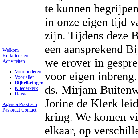
te kunnen begrijpen
in onze eigen tijd 
zijn. Tijdens deze 
een aansprekend Bi
Welkom
Kerkdiensten
we erover in gespre
Activiteiten
Voor ouderen
voor eigen inbreng.
Voor allen
Bijbelkringen
ds. Mirjam Buitenw
Kliederkerk
Havad
Jorine de Klerk lei
Agenda
Praktisch
Pastoraat
Contact
kring. We komen vie
elkaar, op verschill