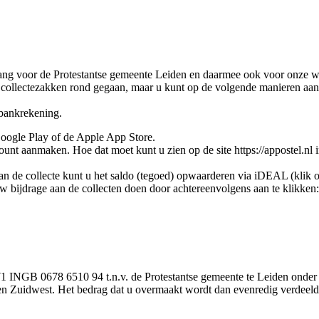
elang voor de Protestantse gemeente Leiden en daarmee ook voor onze 
e collectezakken rond gegaan, maar u kunt op de volgende manieren aan 
bankrekening.
oogle Play of de Apple App Store.
unt aanmaken. Hoe dat moet kunt u zien op de site https://appostel.nl i
an de collecte kunt u het saldo (tegoed) opwaarderen via iDEAL (klik o
w bijdrage aan de collecten doen door achtereenvolgens aan te klikken:
 INGB 0678 6510 94 t.n.v. de Protestantse gemeente te Leiden onder
n Zuidwest. Het bedrag dat u overmaakt wordt dan evenredig verdeeld o