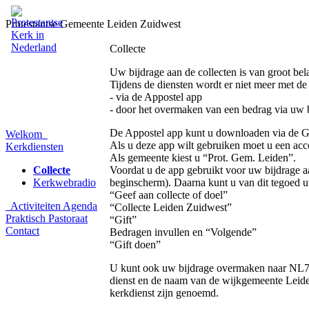
Protestantse Gemeente Leiden Zuidwest
Collecte
Uw bijdrage aan de collecten is van groot b
Tijdens de diensten wordt er niet meer met d
- via de Appostel app
- door het overmaken van een bedrag via uw 
De Appostel app kunt u downloaden via de G
Welkom
Als u deze app wilt gebruiken moet u een acco
Kerkdiensten
Als gemeente kiest u “Prot. Gem. Leiden”.
Collecte
Voordat u de app gebruikt voor uw bijdrage a
Kerkwebradio
beginscherm). Daarna kunt u van dit tegoed u
“Geef aan collecte of doel”
Activiteiten
Agenda
“Collecte Leiden Zuidwest”
Praktisch
Pastoraat
“Gift”
Contact
Bedragen invullen en “Volgende”
“Gift doen”
U kunt ook uw bijdrage overmaken naar NL71
dienst en de naam van de wijkgemeente Leide
kerkdienst zijn genoemd.