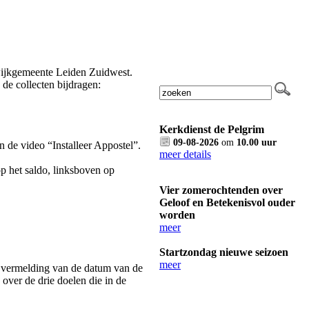
wijkgemeente Leiden Zuidwest.
de collecten bijdragen:
Kerkdienst de Pelgrim
09-08-2026
om
10.00 uur
n de video “Installeer Appostel”.
meer details
p het saldo, linksboven op
Vier zomerochtenden over
Geloof en Betekenisvol ouder
worden
meer
Startzondag nieuwe seizoen
meer
 vermelding van de datum van de
ver de drie doelen die in de