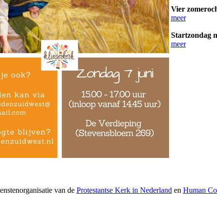
Vier zomeroch
meer
Startzondag n
meer
ienstenorganisatie van de
Protestantse Kerk in Nederland
en
Human Con