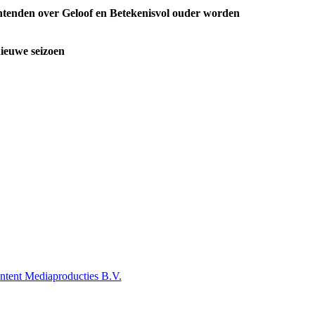
tenden over Geloof en Betekenisvol ouder worden
ieuwe seizoen
tent Mediaproducties B.V.