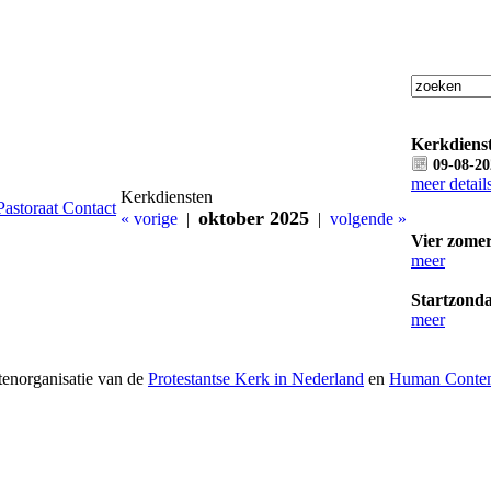
Kerkdienst
09-08-20
meer detail
Kerkdiensten
Pastoraat
Contact
oktober 2025
« vorige
|
|
volgende »
Vier zomer
meer
Startzonda
meer
tenorganisatie van de
Protestantse Kerk in Nederland
en
Human Content