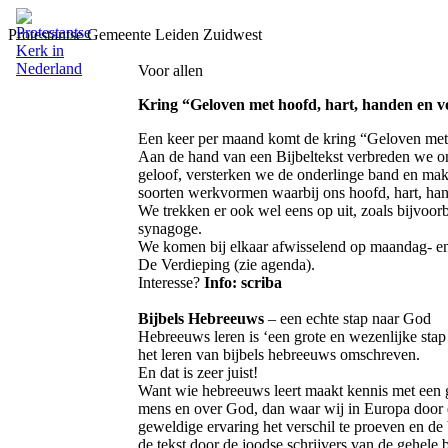
Protestantse Gemeente Leiden Zuidwest
Voor allen
Kring “Geloven met hoofd, hart, handen en v
Een keer per maand komt de kring “Geloven met h
Aan de hand van een Bijbeltekst verbreden we o
geloof, versterken we de onderlinge band en mak
soorten werkvormen waarbij ons hoofd, hart, ha
We trekken er ook wel eens op uit, zoals bijvoo
synagoge.
We komen bij elkaar afwisselend op maandag- e
De Verdieping (zie agenda).
Interesse?
Info: scriba
Bijbels Hebreeuws
– een echte stap naar God
Hebreeuws leren is ‘een grote en wezenlijke sta
het leren van bijbels hebreeuws omschreven.
En dat is zeer juist!
Want wie hebreeuws leert maakt kennis met een 
mens en over God, dan waar wij in Europa door 
geweldige ervaring het verschil te proeven en de
de tekst door de joodse schrijvers van de gehele 