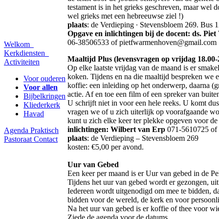
testament is in het grieks geschreven, maar wel d
wel grieks met een hebreeuwse ziel !)
plaats
: de Verdieping ∙ Stevensbloem 269. Bus 12
Opgave en inlichtingen bij de docent: ds. Pi
06-38506533 of pietfwarmenhoven@gmail.com
Welkom
Kerkdiensten
Maaltijd Plus (levensvragen op vrijdag 18.00-
Activiteiten
Op elke laatste vrijdag van de maand is er smake
koken. Tijdens en na die maaltijd bespreken we e
Voor ouderen
koffie: een inleiding op het onderwerp, daarna (g
Voor allen
actie. Af en toe een film of een spreker van buite
Bijbelkringen
U schrijft niet in voor een hele reeks. U komt d
Kliederkerk
vragen we of u zich uiterlijk op voorafgaande w
Havad
kunt u zich elke keer ter plekke opgeven voor de
inlichtingen: Wilbert van Erp
071-5610725 of
Agenda
Praktisch
plaats
: de Verdieping – Stevensbloem 269
Pastoraat
Contact
kosten: €5,00 per avond.
Uur van Gebed
Een keer per maand is er Uur van gebed in de Pe
Tijdens het uur van gebed wordt er gezongen, uit
Iedereen wordt uitgenodigd om mee te bidden, da
bidden voor de wereld, de kerk en voor persoonl
Na het uur van gebed is er koffie of thee voor wi
Ziede de agenda voor de datums.